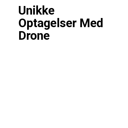
Unikke
Optagelser Med
Drone
Som dronepilot med en C1-mærket drone kan
jeg tilbyde unikke perspektiver og smukke
optagelser til dit projekt. Med min erfaring
som dronepilot har jeg fløjet i nogle af
verdens smukkeste og mest udfordrende
områder, herunder bl.a. Island, Kina og Japan.
Jeg er dedikeret til at skabe enestående
optagelser og sikre, at dine ønsker og behov
bliver imødekommet.